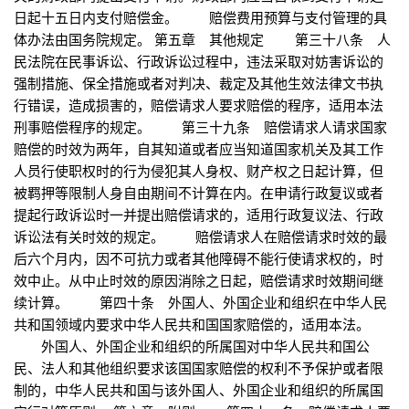
日起十五日内支付赔偿金。 赔偿费用预算与支付管理的具
体办法由国务院规定。 第五章 其他规定 第三十八条 人
民法院在民事诉讼、行政诉讼过程中，违法采取对妨害诉讼的
强制措施、保全措施或者对判决、裁定及其他生效法律文书执
行错误，造成损害的，赔偿请求人要求赔偿的程序，适用本法
刑事赔偿程序的规定。 第三十九条 赔偿请求人请求国家
赔偿的时效为两年，自其知道或者应当知道国家机关及其工作
人员行使职权时的行为侵犯其人身权、财产权之日起计算，但
被羁押等限制人身自由期间不计算在内。在申请行政复议或者
提起行政诉讼时一并提出赔偿请求的，适用行政复议法、行政
诉讼法有关时效的规定。 赔偿请求人在赔偿请求时效的最
后六个月内，因不可抗力或者其他障碍不能行使请求权的，时
效中止。从中止时效的原因消除之日起，赔偿请求时效期间继
续计算。 第四十条 外国人、外国企业和组织在中华人民
共和国领域内要求中华人民共和国国家赔偿的，适用本法。
外国人、外国企业和组织的所属国对中华人民共和国公
民、法人和其他组织要求该国国家赔偿的权利不予保护或者限
制的，中华人民共和国与该外国人、外国企业和组织的所属国