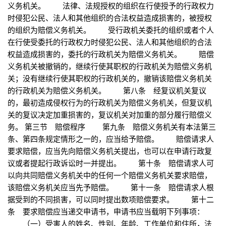
义务机关。 法律、法规授权的组织在行使授予的行政权力
时侵犯公民、法人和其他组织的合法权益造成损害的，被授权
的组织为赔偿义务机关。 受行政机关委托的组织或者个人
在行使受委托的行政权力时侵犯公民、法人和其他组织的合法
权益造成损害的，委托的行政机关为赔偿义务机关。 赔偿
义务机关被撤销的，继续行使其职权的行政机关为赔偿义务机
关；没有继续行使其职权的行政机关的，撤销该赔偿义务机关
的行政机关为赔偿义务机关。 第八条 经复议机关复议
的，最初造成侵权行为的行政机关为赔偿义务机关，但复议机
关的复议决定加重损害的，复议机关对加重的部分履行赔偿义
务。 第三节 赔偿程序 第九条 赔偿义务机关有本法第三
条、第四条规定情形之一的，应当给予赔偿。 赔偿请求人
要求赔偿，应当先向赔偿义务机关提出，也可以在申请行政复
议或者提起行政诉讼时一并提出。 第十条 赔偿请求人可
以向共同赔偿义务机关中的任何一个赔偿义务机关要求赔偿，
该赔偿义务机关应当先予赔偿。 第十一条 赔偿请求人根
据受到的不同损害，可以同时提出数项赔偿要求。 第十二
条 要求赔偿应当递交申请书，申请书应当载明下列事项：
（一）受害人的姓名、性别、年龄、工作单位和住所，法