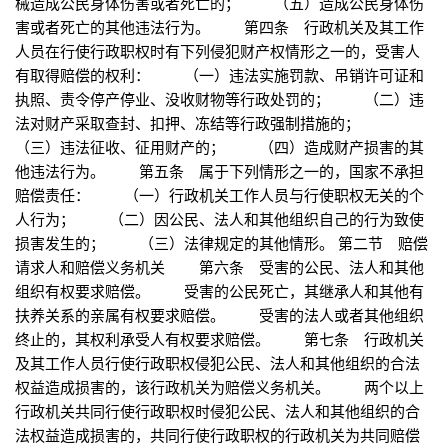
械造成公民身体伤害或者死亡的； （五）造成公民身体伤
害或者死亡的其他违法行为。 第四条 行政机关及其工作
人员在行使行政职权时有下列侵犯财产权情形之一的，受害人
有取得赔偿的权利： （一）违法实施罚款、吊销许可证和
执照、责令停产停业、没收财物等行政处罚的； （二）违
法对财产采取查封、扣押、冻结等行政强制措施的；
（三）违法征收、征用财产的； （四）造成财产损害的其
他违法行为。 第五条 属于下列情形之一的，国家不承担
赔偿责任： （一）行政机关工作人员与行使职权无关的个
人行为； （二）因公民、法人和其他组织自己的行为致使
损害发生的； （三）法律规定的其他情形。 第二节 赔偿
请求人和赔偿义务机关 第六条 受害的公民、法人和其他
组织有权要求赔偿。 受害的公民死亡，其继承人和其他有
扶养关系的亲属有权要求赔偿。 受害的法人或者其他组织
终止的，其权利承受人有权要求赔偿。 第七条 行政机关
及其工作人员行使行政职权侵犯公民、法人和其他组织的合法
权益造成损害的，该行政机关为赔偿义务机关。 两个以上
行政机关共同行使行政职权时侵犯公民、法人和其他组织的合
法权益造成损害的，共同行使行政职权的行政机关为共同赔偿