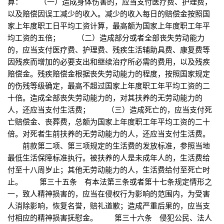
算： （一）造成身体伤害的，应当支付医疗费、护理费，
以及赔偿因误工减少的收入。减少的收入每日的赔偿金按照国
家上年度职工日平均工资计算，最高额为国家上年度职工年平
均工资的五倍； （二）造成部分或者全部丧失劳动能力
的，应当支付医疗费、护理费、残疾生活辅助具费、康复费等
因残疾而增加的必要支出和继续治疗所必需的费用，以及残疾
赔偿金。残疾赔偿金根据丧失劳动能力的程度，按照国家规定
的伤残等级确定，最高不超过国家上年度职工年平均工资的二
十倍。造成全部丧失劳动能力的，对其扶养的无劳动能力的
人，还应当支付生活费； （三）造成死亡的，应当支付死
亡赔偿金、丧葬费，总额为国家上年度职工年平均工资的二十
倍。对死者生前扶养的无劳动能力的人，还应当支付生活费。
前款第二项、第三项规定的生活费的发放标准，参照当地
最低生活保障标准执行。被扶养的人是未成年人的，生活费给
付至十八周岁止；其他无劳动能力的人，生活费给付至死亡时
止。 第三十五条 有本法第三条或者第十七条规定情形之
一，致人精神损害的，应当在侵权行为影响的范围内，为受害
人消除影响，恢复名誉，赔礼道歉；造成严重后果的，应当支
付相应的精神损害抚慰金。 第三十六条 侵犯公民、法人