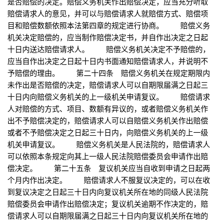
是否赔偿的决定。赔偿义务机关作出赔偿决定，应当充分听取
赔偿请求人的意见，并可以与赔偿请求人就赔偿方式、赔偿项
目和赔偿数额依照本法第四章的规定进行协商。 赔偿义务
机关决定赔偿的，应当制作赔偿决定书，并自作出决定之日起
十日内送达赔偿请求人。 赔偿义务机关决定不予赔偿的，
应当自作出决定之日起十日内书面通知赔偿请求人，并说明不
予赔偿的理由。 第二十四条 赔偿义务机关在规定期限内
未作出是否赔偿的决定，赔偿请求人可以自期限届满之日起三
十日内向赔偿义务机关的上一级机关申请复议。 赔偿请求
人对赔偿的方式、项目、数额有异议的，或者赔偿义务机关作
出不予赔偿决定的，赔偿请求人可以自赔偿义务机关作出赔偿
或者不予赔偿决定之日起三十日内，向赔偿义务机关的上一级
机关申请复议。 赔偿义务机关是人民法院的，赔偿请求人
可以依照本条规定向其上一级人民法院赔偿委员会申请作出赔
偿决定。 第二十五条 复议机关应当自收到申请之日起两
个月内作出决定。 赔偿请求人不服复议决定的，可以在收
到复议决定之日起三十日内向复议机关所在地的同级人民法院
赔偿委员会申请作出赔偿决定；复议机关逾期不作决定的，赔
偿请求人可以自期限届满之日起三十日内向复议机关所在地的