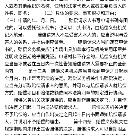
人或者其他组织的名称、住所和法定代表人或者主要负责人的
姓名、职务； （二）具体的要求、事实根据和理由；
（三）申请的年、月、日。 赔偿请求人书写申请书确有困
难的，可以委托他人代书；也可以口头申请，由赔偿义务机关
记入笔录。 赔偿请求人不是受害人本人的，应当说明与受
害人的关系，并提供相应证明。 赔偿请求人当面递交申请
书的，赔偿义务机关应当当场出具加盖本行政机关专用印章并
注明收讫日期的书面凭证。申请材料不齐全的，赔偿义务机关
应当当场或者在五日内一次性告知赔偿请求人需要补正的全部
内容。 第十三条 赔偿义务机关应当自收到申请之日起两
个月内，作出是否赔偿的决定。赔偿义务机关作出赔偿决定，
应当充分听取赔偿请求人的意见，并可以与赔偿请求人就赔偿
方式、赔偿项目和赔偿数额依照本法第四章的规定进行协商。
赔偿义务机关决定赔偿的，应当制作赔偿决定书，并自作
出决定之日起十日内送达赔偿请求人。 赔偿义务机关决定
不予赔偿的，应当自作出决定之日起十日内书面通知赔偿请求
人，并说明不予赔偿的理由。 第十四条 赔偿义务机关在
规定期限内未作出是否赔偿的决定，赔偿请求人可以自期限届