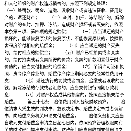
和其他组织的财产权造成损害的，按照下列规定处理：
（一）处罚款、罚金、追缴、没收财产或者违法征收、征用财
产的，返还财产； （二）查封、扣押、冻结财产的，解除
对财产的查封、扣押、冻结，造成财产损坏或者灭失的，依照
本条第三项、第四项的规定赔偿； （三）应当返还的财产
损坏的，能够恢复原状的恢复原状，不能恢复原状的，按照损
害程度给付相应的赔偿金； （四）应当返还的财产灭失
的，给付相应的赔偿金； （五）财产已经拍卖或者变卖
的，给付拍卖或者变卖所得的价款；变卖的价款明显低于财产
价值的，应当支付相应的赔偿金； （六）吊销许可证和执
照、责令停产停业的，赔偿停产停业期间必要的经常性费用开
支； （七）返还执行的罚款或者罚金、追缴或者没收的金
钱，解除冻结的存款或者汇款的，应当支付银行同期存款利
息； （八）对财产权造成其他损害的，按照直接损失给予
赔偿。 第三十七条 赔偿费用列入各级财政预算。 赔
偿请求人凭生效的判决书、复议决定书、赔偿决定书或者调解
书，向赔偿义务机关申请支付赔偿金。 赔偿义务机关应当
自收到支付赔偿金申请之日起七日内，依照预算管理权限向有
关的财政部门提出支付申请。财政部门应当自收到支付申请之