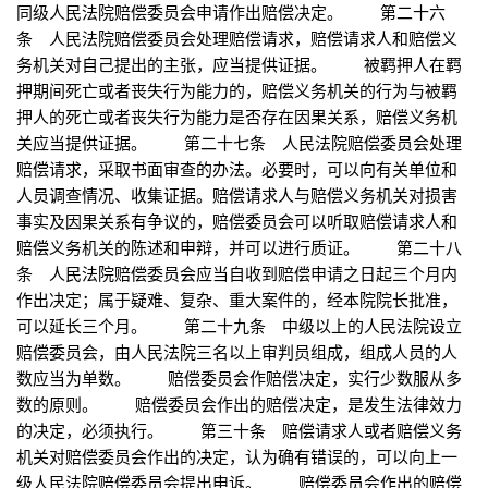
同级人民法院赔偿委员会申请作出赔偿决定。 第二十六
条 人民法院赔偿委员会处理赔偿请求，赔偿请求人和赔偿义
务机关对自己提出的主张，应当提供证据。 被羁押人在羁
押期间死亡或者丧失行为能力的，赔偿义务机关的行为与被羁
押人的死亡或者丧失行为能力是否存在因果关系，赔偿义务机
关应当提供证据。 第二十七条 人民法院赔偿委员会处理
赔偿请求，采取书面审查的办法。必要时，可以向有关单位和
人员调查情况、收集证据。赔偿请求人与赔偿义务机关对损害
事实及因果关系有争议的，赔偿委员会可以听取赔偿请求人和
赔偿义务机关的陈述和申辩，并可以进行质证。 第二十八
条 人民法院赔偿委员会应当自收到赔偿申请之日起三个月内
作出决定；属于疑难、复杂、重大案件的，经本院院长批准，
可以延长三个月。 第二十九条 中级以上的人民法院设立
赔偿委员会，由人民法院三名以上审判员组成，组成人员的人
数应当为单数。 赔偿委员会作赔偿决定，实行少数服从多
数的原则。 赔偿委员会作出的赔偿决定，是发生法律效力
的决定，必须执行。 第三十条 赔偿请求人或者赔偿义务
机关对赔偿委员会作出的决定，认为确有错误的，可以向上一
级人民法院赔偿委员会提出申诉。 赔偿委员会作出的赔偿