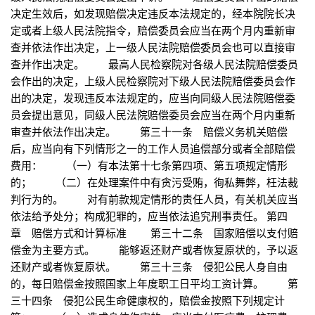
决定生效后，如发现赔偿决定违反本法规定的，经本院院长决
定或者上级人民法院指令，赔偿委员会应当在两个月内重新审
查并依法作出决定，上一级人民法院赔偿委员会也可以直接审
查并作出决定。 最高人民检察院对各级人民法院赔偿委员
会作出的决定，上级人民检察院对下级人民法院赔偿委员会作
出的决定，发现违反本法规定的，应当向同级人民法院赔偿委
员会提出意见，同级人民法院赔偿委员会应当在两个月内重新
审查并依法作出决定。 第三十一条 赔偿义务机关赔偿
后，应当向有下列情形之一的工作人员追偿部分或者全部赔偿
费用： （一）有本法第十七条第四项、第五项规定情形
的； （二）在处理案件中有贪污受贿，徇私舞弊，枉法裁
判行为的。 对有前款规定情形的责任人员，有关机关应当
依法给予处分；构成犯罪的，应当依法追究刑事责任。 第四
章 赔偿方式和计算标准 第三十二条 国家赔偿以支付赔
偿金为主要方式。 能够返还财产或者恢复原状的，予以返
还财产或者恢复原状。 第三十三条 侵犯公民人身自由
的，每日赔偿金按照国家上年度职工日平均工资计算。 第
三十四条 侵犯公民生命健康权的，赔偿金按照下列规定计