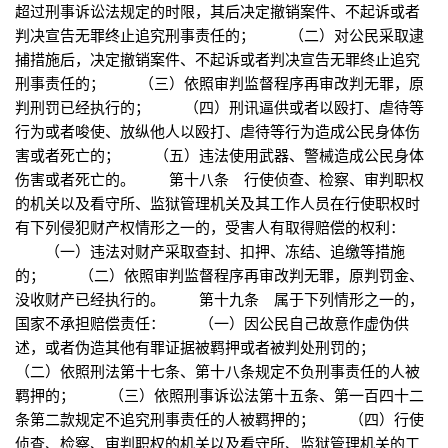
超过刑事诉讼法规定的时限，其后决定撤销案件、不起诉或者
判决宣告无罪终止追究刑事责任的； （二）对公民采取逮
捕措施后，决定撤销案件、不起诉或者判决宣告无罪终止追究
刑事责任的； （三）依照审判监督程序再审改判无罪，原
判刑罚已经执行的； （四）刑讯逼供或者以殴打、虐待等
行为或者唆使、放纵他人以殴打、虐待等行为造成公民身体伤
害或者死亡的； （五）违法使用武器、警械造成公民身体
伤害或者死亡的。 第十八条 行使侦查、检察、审判职权
的机关以及看守所、监狱管理机关及其工作人员在行使职权时
有下列侵犯财产权情形之一的，受害人有取得赔偿的权利：
（一）违法对财产采取查封、扣押、冻结、追缴等措施
的； （二）依照审判监督程序再审改判无罪，原判罚金、
没收财产已经执行的。 第十九条 属于下列情形之一的，
国家不承担赔偿责任： （一）因公民自己故意作虚伪供
述，或者伪造其他有罪证据被羁押或者被判处刑罚的；
（二）依照刑法第十七条、第十八条规定不负刑事责任的人被
羁押的； （三）依照刑事诉讼法第十五条、第一百四十二
条第二款规定不追究刑事责任的人被羁押的； （四）行使
侦查、检察、审判职权的机关以及看守所、监狱管理机关的工