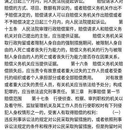
满之日起三个月内，向人民法院提起诉讼。 赔偿请求人对
赔偿的方式、项目、数额有异议的，或者赔偿义务机关作出不
予赔偿决定的，赔偿请求人可以自赔偿义务机关作出赔偿或者
不予赔偿决定之日起三个月内，向人民法院提起诉讼。 第
十五条 人民法院审理行政赔偿案件，赔偿请求人和赔偿义务
机关对自己提出的主张，应当提供证据。 赔偿义务机关采
取行政拘留或者限制人身自由的强制措施期间，被限制人身自
由的人死亡或者丧失行为能力的，赔偿义务机关的行为与被限
制人身自由的人的死亡或者丧失行为能力是否存在因果关系，
赔偿义务机关应当提供证据。 第十六条 赔偿义务机关赔
偿损失后，应当责令有故意或者重大过失的工作人员或者受委
托的组织或者个人承担部分或者全部赔偿费用。 对有故意
或者重大过失的责任人员，有关机关应当依法给予处分；构成
犯罪的，应当依法追究刑事责任。 第三章 刑事赔偿 第一节
赔偿范围 第十七条 行使侦查、检察、审判职权的机关以
及看守所、监狱管理机关及其工作人员在行使职权时有下列侵
犯人身权情形之一的，受害人有取得赔偿的权利： （一）
违反刑事诉讼法的规定对公民采取拘留措施的，或者依照刑事
诉讼法规定的条件和程序对公民采取拘留措施，但是拘留时间