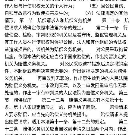
作人员与行使职权无关的个人行为； （五）因公民自伤、
自残等故意行为致使损害发生的； （六）法律规定的其他
情形。 第二节 赔偿请求人和赔偿义务机关 第二十条 赔
偿请求人的确定依照本法第六条的规定。 第二十一条 行
使侦查、检察、审判职权的机关以及看守所、监狱管理机关及
其工作人员在行使职权时侵犯公民、法人和其他组织的合法权
益造成损害的，该机关为赔偿义务机关。 对公民采取拘留
措施，依照本法的规定应当给予国家赔偿的，作出拘留决定的
机关为赔偿义务机关。 对公民采取逮捕措施后决定撤销案
件、不起诉或者判决宣告无罪的，作出逮捕决定的机关为赔偿
义务机关。 再审改判无罪的，作出原生效判决的人民法院
为赔偿义务机关。二审改判无罪，以及二审发回重审后作无罪
处理的，作出一审有罪判决的人民法院为赔偿义务机关。 第三
节 赔偿程序 第二十二条 赔偿义务机关有本法第十七
条、第十八条规定情形之一的，应当给予赔偿。 赔偿请求
人要求赔偿，应当先向赔偿义务机关提出。 赔偿请求人提
出赔偿请求，适用本法第十一条、第十二条的规定。 第二
十三条 赔偿义务机关应当自收到申请之日起两个月内，作出